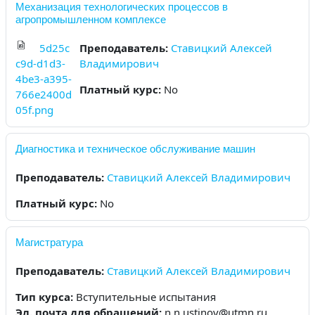
Механизация технологических процессов в
агропромышленном комплексе
5d25c
Преподаватель:
Ставицкий Алексей
c9d-d1d3-
Владимирович
4be3-a395-
Платный курс
:
No
766e2400d
05f.png
Диагностика и техническое обслуживание машин
Преподаватель:
Ставицкий Алексей Владимирович
Платный курс
:
No
Магистратура
Преподаватель:
Ставицкий Алексей Владимирович
Тип курса
:
Вступительные испытания
Эл. почта для обращений
:
n.n.ustinov@utmn.ru