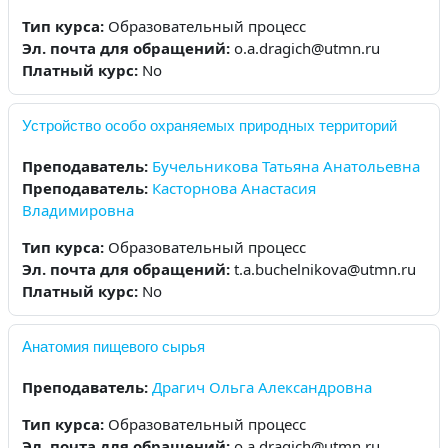
Тип курса
:
Образовательный процесс
Эл. почта для обращений
:
o.a.dragich@utmn.ru
Платный курс
:
No
Устройство особо охраняемых природных территорий
Преподаватель:
Бучельникова Татьяна Анатольевна
Преподаватель:
Касторнова Анастасия
Владимировна
Тип курса
:
Образовательный процесс
Эл. почта для обращений
:
t.a.buchelnikova@utmn.ru
Платный курс
:
No
Анатомия пищевого сырья
Преподаватель:
Драгич Ольга Александровна
Тип курса
:
Образовательный процесс
Эл. почта для обращений
:
o.a.dragich@utmn.ru