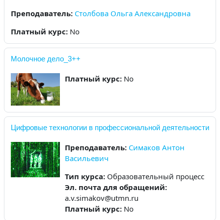
Преподаватель:
Столбова Ольга Александровна
Платный курс
:
No
Молочное дело_3++
Платный курс
:
No
Цифровые технологии в профессиональной деятельности
Преподаватель:
Симаков Антон
Васильевич
Тип курса
:
Образовательный процесс
Эл. почта для обращений
:
a.v.simakov@utmn.ru
Платный курс
:
No