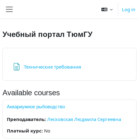
Skip to main content
Log in
Side panel
Учебный портал ТюмГУ
Page
Технические требования
Available courses
Аквариумное рыбоводство
Преподаватель:
Лесковская Людмила Сергеевна
Платный курс
:
No