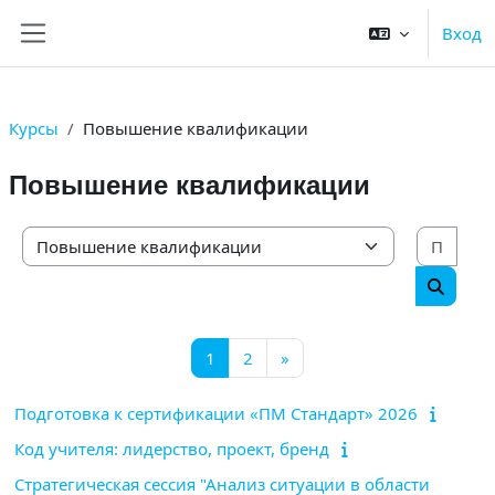
Перейти к основному содержанию
Вход
Боковая панель
Курсы
Повышение квалификации
Повышение квалификации
Поис
Категории курсов
Поиск 
Страница 1
Страница 2
Следующая страница
1
2
»
Подготовка к сертификации «ПМ Стандарт» 2026
Код учителя: лидерство, проект, бренд
Стратегическая сессия "Анализ ситуации в области