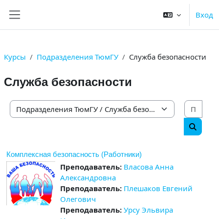
Перейти к основному содержанию
Вход
Боковая панель
Курсы
Подразделения ТюмГУ
Служба безопасности
Служба безопасности
Поис
Категории курсов
Поиск 
Комплексная безопасность (Работники)
Преподаватель:
Власова Анна
Александровна
Преподаватель:
Плешаков Евгений
Олегович
Преподаватель:
Урсу Эльвира